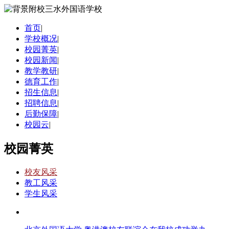
首页
|
学校概况
|
校园菁英
|
校园新闻
|
教学教研
|
德育工作
|
招生信息
|
招聘信息
|
后勤保障
|
校园云
|
校园菁英
校友风采
教工风采
学生风采