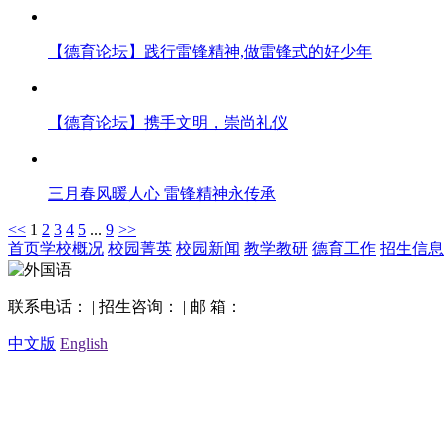
【德育论坛】践行雷锋精神,做雷锋式的好少年
【德育论坛】携手文明，崇尚礼仪
三月春风暖人心 雷锋精神永传承
<<
1
2
3
4
5
...
9
>>
首页
学校概况
校园菁英
校园新闻
教学教研
德育工作
招生信息
联系电话： | 招生咨询： | 邮 箱：
中文版
English