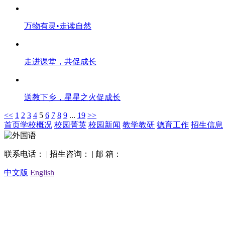
万物有灵•走读自然
走进课堂，共促成长
送教下乡，星星之火促成长
<<
1
2
3
4
5
6
7
8
9
...
19
>>
首页
学校概况
校园菁英
校园新闻
教学教研
德育工作
招生信息
联系电话： | 招生咨询： | 邮 箱：
中文版
English