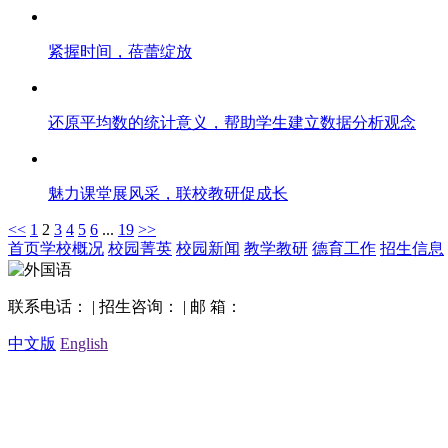
紧握时间，蓓蕾绽放
还原平均数的统计意义，帮助学生建立数据分析观念
魅力课堂展风采，联校教研促成长
<<
1
2
3
4
5
6
...
19
>>
首页
学校概况
校园菁英
校园新闻
教学教研
德育工作
招生信息
联系电话： | 招生咨询： | 邮 箱：
中文版
English