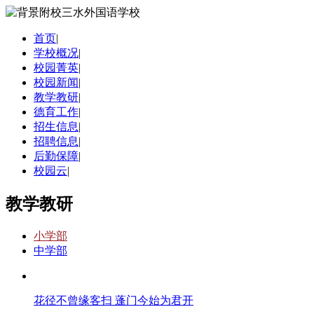
首页
|
学校概况
|
校园菁英
|
校园新闻
|
教学教研
|
德育工作
|
招生信息
|
招聘信息
|
后勤保障
|
校园云
|
教学教研
小学部
中学部
花径不曾缘客扫 蓬门今始为君开